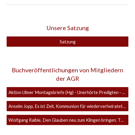
Unsere Satzung
Satzung
Buchveröffentlichungen von Mitgliedern
der AGR
Aktion Ulmer Montagsbriefe (Hg) - Unerhörte Predigten - Zu den Bibeltexten im Lesejahr C, LIT-Verlag, 19,90€
Anselm Jopp, Es ist Zeit, Kommunion für wiederverheiratete Geschiedene jetzt!, Verlag Publik Forum Edition, 16,90€
Wolfgang Raible, Den Glauben neu zum Klingen bringen. Thematische Predigten, Herder Verlag 2019, 24,00€